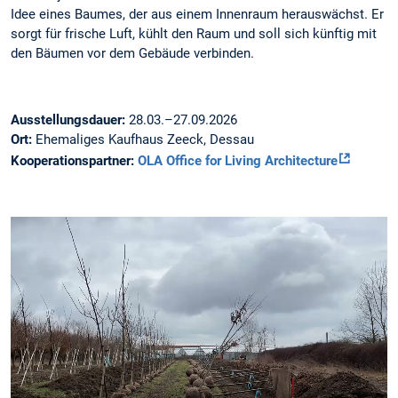
Idee eines Baumes, der aus einem Innenraum herauswächst. Er
sorgt für frische Luft, kühlt den Raum und soll sich künftig mit
den Bäumen vor dem Gebäude verbinden.
Ausstellungsdauer:
28.03.–27.09.2026
Ort:
Ehemaliges Kaufhaus Zeeck, Dessau
Kooperationspartner:
OLA Office for Living Architecture
25|03|26
TUM
Plant
Technology
Center
in
Dürnast