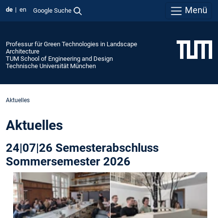
Menü
de
en
Google Suche
Professur für Green Technologies in Landscape
Architecture
TUM School of Engineering and Design
Technische Universität München
Aktuelles
Aktuelles
24|07|26 Semesterabschluss
Sommersemester 2026