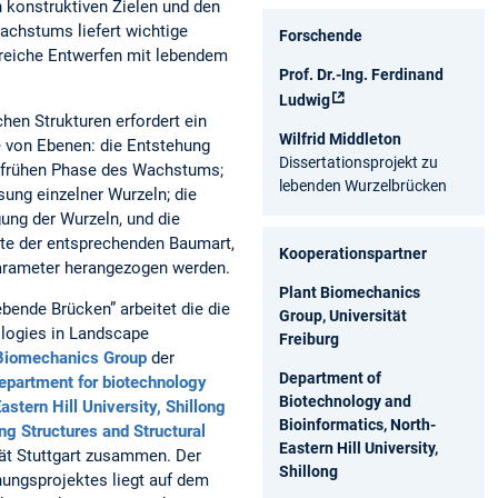
konstruktiven Zielen und den
chstums liefert wichtige
Forschende
greiche Entwerfen mit lebendem
Prof. Dr.-Ing. Ferdinand
Ludwig
hen Strukturen erfordert ein
Wilfrid Middleton
e von Ebenen: die Entstehung
Dissertationsprojekt zu
 frühen Phase des Wachstums;
lebenden Wurzelbrücken
ung einzelner Wurzeln; die
ng der Wurzeln, und die
te der entsprechenden Baumart,
Kooperationspartner
arameter herangezogen werden.
Plant Biomechanics
ende Brücken” arbeitet die die
Group, Universität
ologies in Landscape
Freiburg
Biomechanics Group
der
Department of
epartment for biotechnology
Biotechnology and
astern Hill University, Shillong
Bioinformatics, North-
ding Structures and Structural
Eastern Hill University,
tät Stuttgart zusammen. Der
Shillong
ungsprojektes liegt auf dem