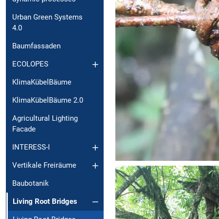
Urban Green Systems
4.0
Baumfassaden
ECOLOPES
KlimaKübelBäume
KlimaKübelBäume 2.0
Agricultural Lighting
Facade
INTERESS-I
Vertikale Freiräume
Baubotanik
Living Root Bridges