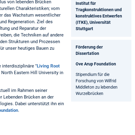
lus von lebenden Brücken
Institut für
turellen Charakteristiken; vom
Tragkonstruktionen und
er das Wachstum wesentlicher
konstruktives Entwerfen
 und Regeneration. Ziel des
(ITKE), Universität
altung und Reparatur der
Stuttgart
eiben, die Techniken auf andere
 den Strukturen und Prozessen
Förderung der
ür unser heutiges Bauen zu
Dissertation
Ove Arup Foundation
interdisziplinäre "
Living Root
r North Eastern Hill University in
Stipendium für die
Forschung von Wilfrid
Middleton zu lebenden
aktuell im Rahmen seiner
Wurzelbrücken
r Lebenden Brücken an der
ogies. Dabei unterstützt ihn ein
oundation
.