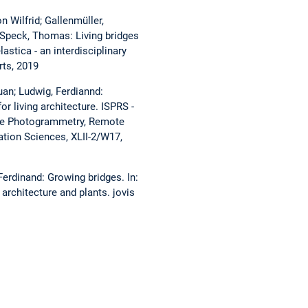
n Wilfrid; Gallenmüller,
; Speck, Thomas: Living bridges
lastica - an interdisciplinary
rts, 2019
guan; Ludwig, Ferdiannd:
r living architecture. ISPRS -
the Photogrammetry, Remote
ation Sciences, XLII-2/W17,
Ferdinand: Growing bridges. In:
 architecture and plants. jovis