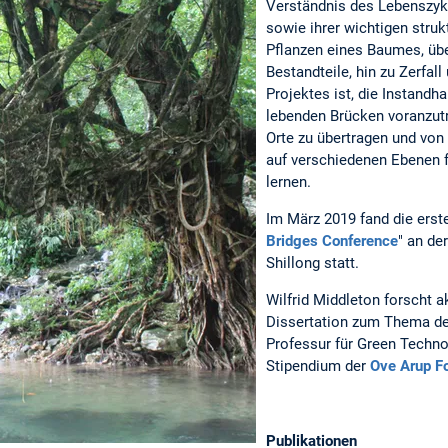
Verständnis des Lebenszyk
sowie ihrer wichtigen struk
Pflanzen eines Baumes, üb
Bestandteile, hin zu Zerfall
Projektes ist, die Instandh
lebenden Brücken voranzutr
Orte zu übertragen und von
auf verschiedenen Ebenen f
lernen.
Im März 2019 fand die erste 
Bridges Conference
" an de
Shillong statt.
Wilfrid Middleton forscht 
Dissertation zum Thema de
Professur für Green Technol
Stipendium der
Ove Arup F
Publikationen