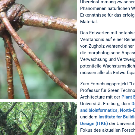
Übereinstimmung zwischen 
Phänomenen natürlichen Wa
Erkenntnisse für das erfol
Material.
Das Entwerfen mit botanisc
Verständnis auf einer Reih
von Zugholz während einer
die morphologische Anpass
Verwachsung und Verzweigu
potentielle Wachstumsdich
müssen alle als Entwurfsp
Zum Forschungsprojekt “Leb
Professur für Green Techn
Architecture mit der
Plant 
Universität Freiburg, dem
D
and bioinformatics, North-E
und dem
Institute for Buil
Design (ITKE)
der Universi
Fokus des aktuellen Forsch