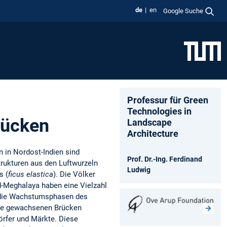
de
en
Google Suche
Professur für Green
Technologies in
rücken
Landscape
Architecture
 in Nordost-Indien sind
Prof. Dr.-Ing. Ferdinand
rukturen aus den Luftwurzeln
Ludwig
s (
ficus elastica
). Die Völker
üd-Meghalaya haben eine Vielzahl
 die Wachstumsphasen des
ie gewachsenen Brücken
örfer und Märkte. Diese