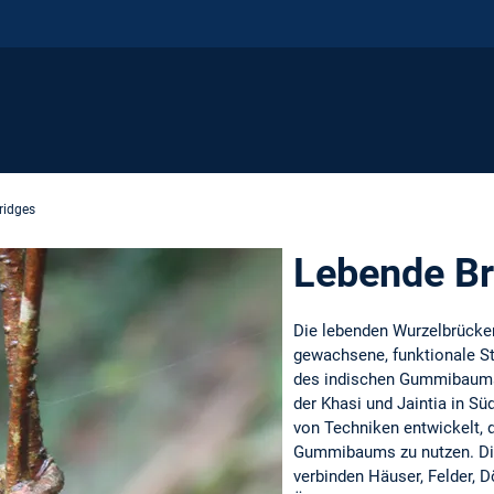
ridges
Lebende B
Die lebenden Wurzelbrücken
gewachsene, funktionale St
des indischen Gummibaum
der Khasi und Jaintia in S
von Techniken entwickelt,
Gummibaums zu nutzen. D
verbinden Häuser, Felder, D