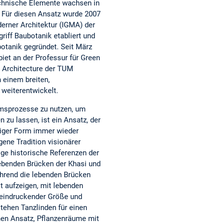
hnische Elemente wachsen in
n. Für diesen Ansatz wurde 2007
erner Architektur (IGMA) der
griff Baubotanik etabliert und
otanik gegründet. Seit März
iet an der Professur für Green
 Architecture der TUM
n einem breiten,
 weiterentwickelt.
sprozesse zu nutzen, um
zu lassen, ist ein Ansatz, der
ltiger Form immer wieder
gene Tradition visionärer
ige historische Referenzen der
lebenden Brücken der Khasi und
hrend die lebenden Brücken
t aufzeigen, mit lebenden
eindruckender Größe und
stehen Tanzlinden für einen
hen Ansatz, Pflanzenräume mit