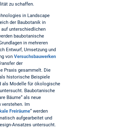
ität zu schaffen.
chnologies in Landscape
eich der Baubotanik in
n auf unterschiedlichen
werden baubotanische
Grundlagen in mehreren
rch Entwurf, Umsetzung und
ung von
Versuchsbauwerken
ransfer der
ie Praxis gesammelt. Die
ls historische Beispiele
d als Modelle für ökologische
 untersucht. Baubotanische
are Bäume“ als neue
u verstehen. Im
ikale Freiräume
“ werden
matisch aufgearbeitet und
esign-Ansatzes untersucht.