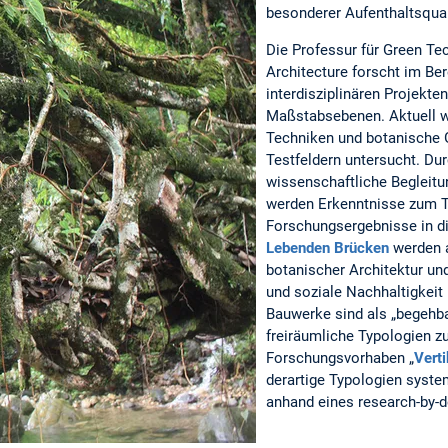
besonderer Aufenthaltsqual
Die Professur für Green Te
Architecture forscht im Ber
interdisziplinären Projekte
Maßstabsebenen. Aktuell 
Techniken und botanische 
Testfeldern untersucht. Du
wissenschaftliche Begleit
werden Erkenntnisse zum T
Forschungsergebnisse in d
Lebenden Brücken
werden a
botanischer Architektur un
und soziale Nachhaltigkeit
Bauwerke sind als „begehb
freiräumliche Typologien z
Forschungsvorhaben „
Vert
derartige Typologien syste
anhand eines research-by-d