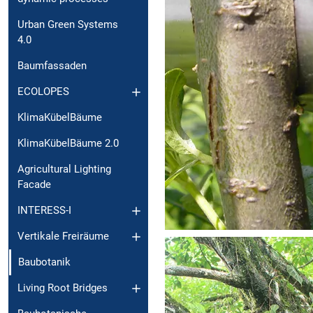
Urban Green Systems
4.0
Baumfassaden
ECOLOPES
KlimaKübelBäume
KlimaKübelBäume 2.0
Agricultural Lighting
Facade
INTERESS-I
Vertikale Freiräume
Baubotanik
Living Root Bridges