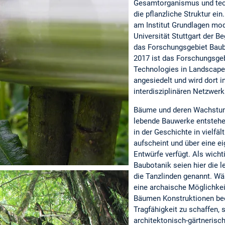
Gesamtorganismus und tec
die pflanzliche Struktur ei
am Institut Grundlagen mod
Universität Stuttgart der Be
das Forschungsgebiet Baub
2017 ist das Forschungsgeb
Technologies in Landscape
angesiedelt und wird dort i
interdisziplinären Netzwerk
Bäume und deren Wachstum
lebende Bauwerke entstehen 
in der Geschichte in vielfä
aufscheint und über eine ei
Entwürfe verfügt. Als wicht
Baubotanik seien hier die 
die Tanzlinden genannt. Wä
eine archaische Möglichkei
Bäumen Konstruktionen be
Tragfähigkeit zu schaffen, 
architektonisch-gärtnerisc