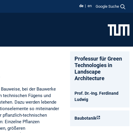
de
en
Google Suche
Professur für Green
Technologies in
Landscape
Architecture
 Bauweise, bei der Bauwerke
Prof. Dr.-Ing. Ferdinand
 technischen Fügens und
Ludwig
stehen. Dazu werden lebende
ktionselemente so miteinander
r pflanzlich-technischen
Baubotanik
n: Einzelne Pflanzen
en, größeren