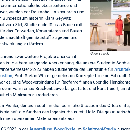
die internationale holzbearbeitende und -
nover, wurden der Deutsche Holzbaupreis und
n Bundesbauministerin Klara Geywitz
at zum Ziel, Studierende für das Bauen mit
e für das Entwerfen, Konstruieren und Bauen
en, nachhaltigen Baustoff zu geben und
ntwicklung zu fördern.
© Anja Frick
 während zwei weitere Projekte anerkannt
n ist die herausragende Anerkennung, die unsere Studentin Sophie P
 Wintersemester 22/23 haben Studierende der Lehrstühle für
Archite
uktion
, Prof. Stefan Winter gemeinsam Konzepte für eine Fahrradbr
war es, eine Wegeverbindung für Radfahrer*innen über die Hangkant
de in Form eines Brückenbauwerks gestaltet und konstruiert, um di
uf ein Minimum zu reduzieren.
n Pichler, der sich subtil in die räumliche Situation des Ortes einf
pielhaft die Stärken des Ingenieurbaus mit Holz. Die gestalterisc
ch ihren sparsamen Materialeinsatz aus.
.06.2023 in der
Ausstellung WoodCycle
im
Schnitzer&Studio
ausgest