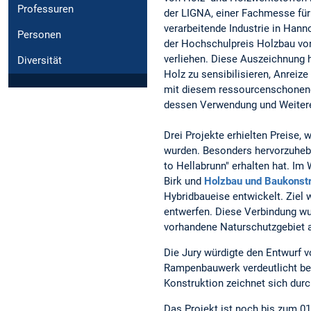
Professuren
der LIGNA, einer Fachmesse für 
verarbeitende Industrie in Han
Personen
der Hochschulpreis Holzbau vo
verliehen. Diese Auszeichnung h
Diversität
Holz zu sensibilisieren, Anreiz
mit diesem ressourcenschonend
dessen Verwendung und Weitere
Drei Projekte erhielten Preise,
wurden. Besonders hervorzuhebe
to Hellabrunn" erhalten hat. Im
Birk und
Holzbau und Baukonstr
Hybridbaueise entwickelt. Ziel 
entwerfen. Diese Verbindung wur
vorhandene Naturschutzgebiet a
Die Jury würdigte den Entwurf vo
Rampenbauwerk verdeutlicht beis
Konstruktion zeichnet sich dur
Das Projekt ist noch bis zum 01