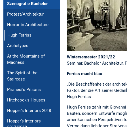
Szenografie Bachelor
Protest/Architektur
Horror in Architecture
Hugh Ferriss
Archetypes
At the Mountains of
Wintersemester 2021/22
Madness
Seminar, Bachelor Architektur, 
The Spirit of the
Ferriss macht blau
Staircase
„Die Beschaffenheit der archit
Piranesi’s Prisons
Faktor, der die Art seiner Geda
Hugh Ferriss
Hitchcock's Houses
Hugh Ferriss zählt mit Giovanni
Hopper's Interiors 2018
Bauten, sondern Entwürfe mögli
amerikanischen Perspektiven f
Hopper's Interiors
Vermeidung lichtloser Straßens