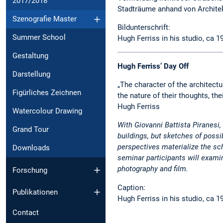
2017/2018
Stadträume anhand von Architek
Szenografie Master
Bildunterschrift:
Summer School
Hugh Ferriss in his studio, ca 
Gestaltung
Hugh
Ferris
s’ Day Off
Darstellung
„The character of the architect
Figürliches Zeichnen
the nature of their thoughts, th
Hugh Ferriss
Watercolour Drawing
W
ith Giovanni Battista Piranesi
,
Grand Tour
buildings, but sketches of
possi
perspectives materialize the sc
Downloads
seminar participants will exami
photography and film.
Forschung
Caption:
Publikationen
Hugh Ferriss in his studio, ca 
Contact