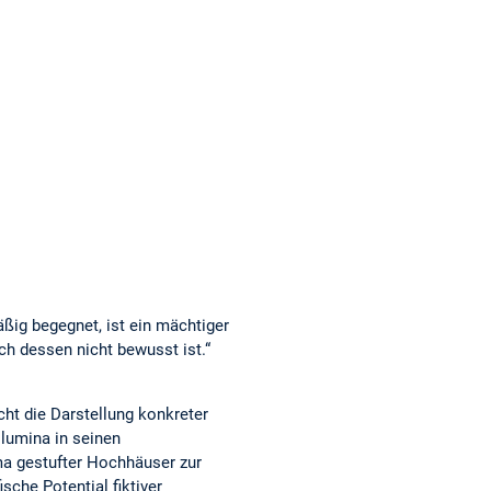
ig begegnet, ist ein mächtiger
ch dessen nicht bewusst ist.“
cht die Darstellung konkreter
lumina in seinen
a gestufter Hochhäuser zur
che Potential fiktiver