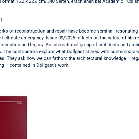
Format 15,2 x 22,9 cm, 340 Seiten, erschienen bei Academic Publishi
k)
works of reconstruction and repair have become seminal, resonating
 of climate emergency. Issue 09/2025 reflects on the nature of his r
reception and legacy. An international group of architects and arch
s. The contributors explore what Döllgast shared with contemporary
es. They ask how we can fathom the architectural knowledge – rega
g – contained in Döllgast’s work.