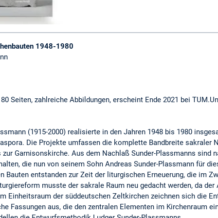
chenbauten 1948-1980
ann
80 Seiten, zahlreiche Abbildungen, erscheint Ende 2021 bei TUM.U
assmann (1915-2000) realisierte in den Jahren 1948 bis 1980 insge
aspora. Die Projekte umfassen die komplette Bandbreite sakraler N
is zur Garnisonskirche. Aus dem Nachlaß Sunder-Plassmanns sind na
alten, die nun von seinem Sohn Andreas Sunder-Plassmann für dies
 Bauten entstanden zur Zeit der liturgischen Erneuerung, die im Z
Liturgiereform musste der sakrale Raum neu gedacht werden, da der
m Einheitsraum der süddeutschen Zeltkirchen zeichnen sich die En
he Fassungen aus, die den zentralen Elementen im Kirchenraum ein
odellen die Entwurfsmethodik Ludger Sunder-Plassmanns.