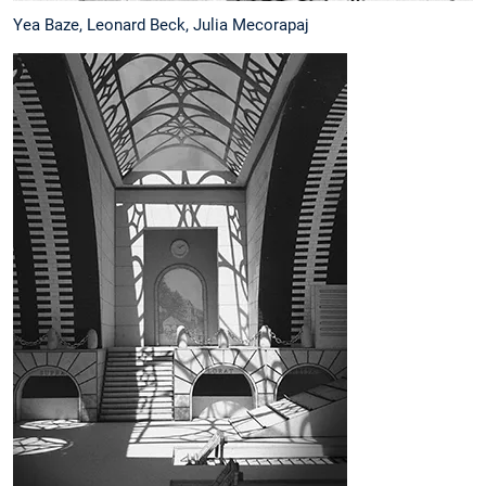
Yea Baze, Leonard Beck, Julia Mecorapaj