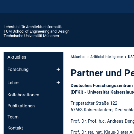
Lehrstuhl für Architekturinformatik
TUM School of Engineering and Design
Technische Universität München
Aktuelles
Aktuelles
Artificial Intelligence
KSD
Forschung
Partner und P
Lehre
Deutsches Forschungszentrum f
(DFKI) - Universität Kaiserslaut
Kollaborationen
Trippstadter Straße 122
Publikationen
67663 Kaiserslautern, Deutschl
Team
Prof. Dr. Prof. h.c. Andreas Den
Kontakt
Prof. Dr. rer. nat. Klaus-Dieter A