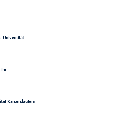
-Universität
heim
tät Kaiserslautern