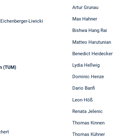
Artur Grunau
Max Hahner
s Eichenberger-Liwicki
Bishwa Hang Rai
Matteo Harutunian
Benedict Heidecker
Lydia Hellwig
en (TUM)
Dominic Henze
Dario Banfi
Leon Höß
Renata Jelenic
Thomas Kinnen
chert
Thomas Kühner