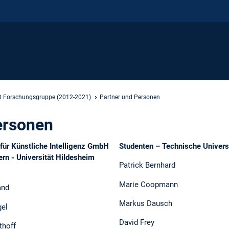
 Forschungsgruppe (2012-2021)
Partner und Personen
ersonen
ür Künstliche Intelligenz GmbH
Studenten – Technische Univer
ern - Universität Hildesheim
Patrick Bernhard
Marie Coopmann
and
Markus Dausch
gel
David Frey
lthoff