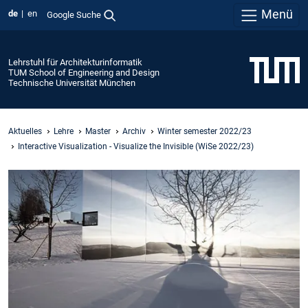
Menü
de
en
Google Suche
Lehrstuhl für Architekturinformatik
TUM School of Engineering and Design
Technische Universität München
Aktuelles
Lehre
Master
Archiv
Winter semester 2022/23
Interactive Visualization - Visualize the Invisible (WiSe 2022/23)