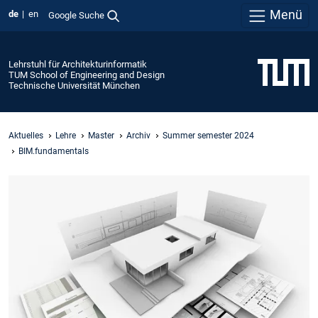
Menü
de
en
Google Suche
Lehrstuhl für Architekturinformatik
TUM School of Engineering and Design
Technische Universität München
Aktuelles
Lehre
Master
Archiv
Summer semester 2024
BIM.fundamentals