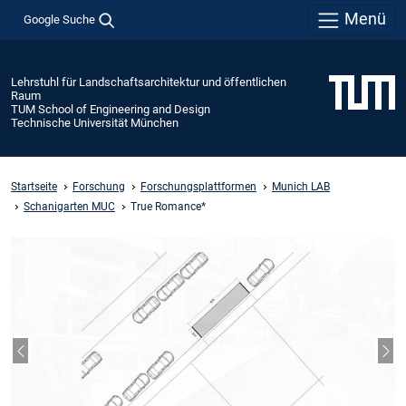
Menü
Google Suche
Lehrstuhl für Landschaftsarchitektur und öffentlichen
Raum
TUM School of Engineering and Design
Technische Universität München
Startseite
Forschung
Forschungsplattformen
Munich LAB
Schanigarten MUC
True Romance*
Vorheriger Slide
Näc