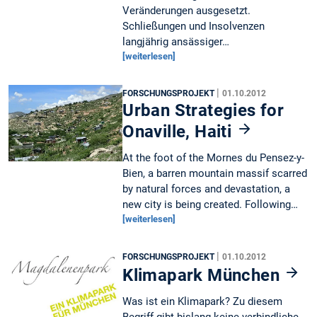
Veränderungen ausgesetzt.
Schließungen und Insolvenzen
langjährig ansässiger…
[weiterlesen]
|
FORSCHUNGSPROJEKT
01.10.2012
Urban Strategies for
Onaville, Haiti
At the foot of the Mornes du Pensez-y-
Bien, a barren mountain massif scarred
by natural forces and devastation, a
new city is being created. Following…
[weiterlesen]
|
FORSCHUNGSPROJEKT
01.10.2012
Klimapark München
Was ist ein Klimapark? Zu diesem
Begriff gibt bislang keine verbindliche