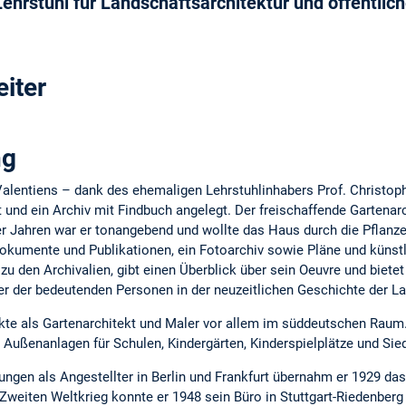
ehrstuhl für Landschaftsarchitektur und öffentli
eiter
ng
alentiens – dank des ehemaligen Lehrstuhlinhabers Prof. Christoph
t und ein Archiv mit Findbuch angelegt. Der freischaffende Garten
er Jahren war er tonangebend und wollte das Haus durch die Pflanz
okumente und Publikationen, ein Fotoarchiv sowie Pläne und künst
zu den Archivalien, gibt einen Überblick über sein Oeuvre und biete
r der bedeutenden Personen in der neuzeitlichen Geschichte der La
irkte als Gartenarchitekt und Maler vor allem im süddeutschen Rau
 Außenanlagen für Schulen, Kindergärten, Kinderspielplätze und Sie
ngen als Angestellter in Berlin und Frankfurt übernahm er 1929 da
 Zweiten Weltkrieg konnte er 1948 sein Büro in Stuttgart-Riedenber