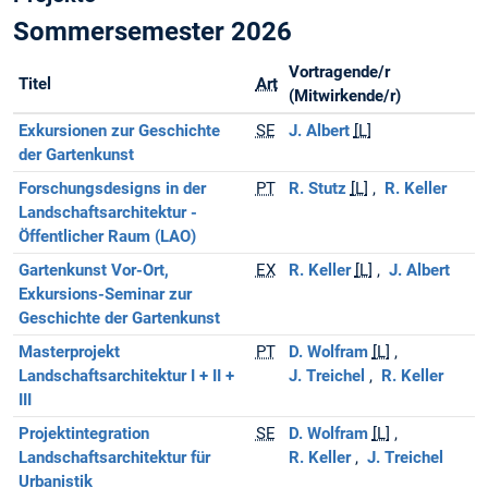
Sommersemester 2026
Vortragende/r
Titel
Art
(Mitwirkende/r)
Exkursionen zur Geschichte
SE
J. Albert
[L]
der Gartenkunst
Forschungsdesigns in der
PT
R. Stutz
[L]
R. Keller
Landschaftsarchitektur -
Öffentlicher Raum (LAO)
Gartenkunst Vor-Ort,
EX
R. Keller
[L]
J. Albert
Exkursions-Seminar zur
Geschichte der Gartenkunst
Masterprojekt
PT
D. Wolfram
[L]
Landschaftsarchitektur I + II +
J. Treichel
R. Keller
III
Projektintegration
SE
D. Wolfram
[L]
Landschaftsarchitektur für
R. Keller
J. Treichel
Urbanistik