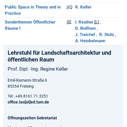
Public Space in Theory and in
VO
R. Keller
Practice
Sonderthemen Öffentlicher
SE
I. Reuther
[L]
Räume I
D. Wolfram
J. Treichel
R. Stutz
A. Heinkelmann
Lehrstuhl für Landschaftsarchitektur und
öffentlichen Raum
Prof. Dipl. -Ing. Regine Keller
Emil-Ramann-Straße 6
85354 Freising
Tel.: +49.8161.71.3251
office.lao[at]ed.tum.de
Öffnungszeiten Sekretariat