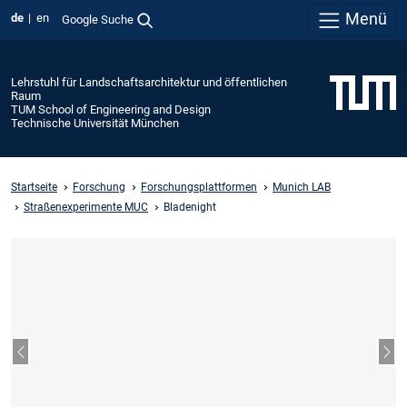
Menü
de
en
Google Suche
Lehrstuhl für Landschaftsarchitektur und öffentlichen
Raum
TUM School of Engineering and Design
Technische Universität München
Startseite
Forschung
Forschungsplattformen
Munich LAB
Straßenexperimente MUC
Bladenight
Vorheriger Slide
Näc