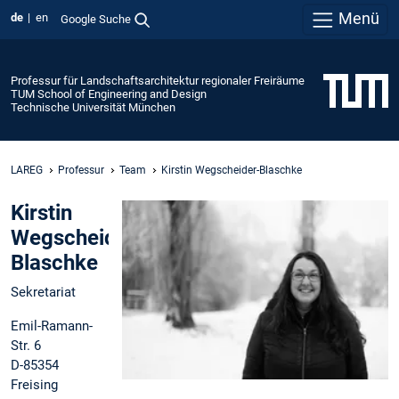
Menü
de
en
Google Suche
Professur für Landschaftsarchitektur regionaler Freiräume
TUM School of Engineering and Design
Technische Universität München
LAREG
Professur
Team
Kirstin Wegscheider-Blaschke
Kirstin
Wegscheider-
Blaschke
Sekretariat
Emil-Ramann-
Str. 6
D-85354
Freising