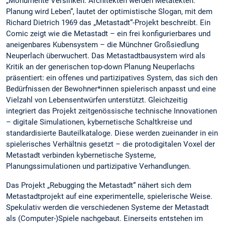
„Monumente Versinken. Architekten werden Metatekten.
Planung wird Leben“, lautet der optimistische Slogan, mit dem
Richard Dietrich 1969 das „Metastadt“-Projekt beschreibt. Ein
Comic zeigt wie die Metastadt – ein frei konfigurierbares und
aneigenbares Kubensystem – die Münchner Großsiedlung
Neuperlach überwuchert. Das Metastadtbausystem wird als
Kritik an der generischen top-down Planung Neuperlachs
präsentiert: ein offenes und partizipatives System, das sich den
Bedürfnissen der Bewohner*innen spielerisch anpasst und eine
Vielzahl von Lebensentwürfen unterstützt. Gleichzeitig
integriert das Projekt zeitgenössische technische Innovationen
– digitale Simulationen, kybernetische Schaltkreise und
standardisierte Bauteilkataloge. Diese werden zueinander in ein
spielerisches Verhältnis gesetzt – die protodigitalen Voxel der
Metastadt verbinden kybernetische Systeme,
Planungssimulationen und partizipative Verhandlungen.
Das Projekt „Rebugging the Metastadt“ nähert sich dem
Metastadtprojekt auf eine experimentelle, spielerische Weise.
Spekulativ werden die verschiedenen Systeme der Metastadt
als (Computer-)Spiele nachgebaut. Einerseits entstehen im