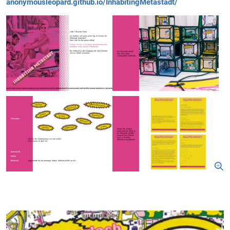
anonymousleopard.github.io/InhabitingMetastadt/