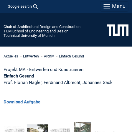
Menu
Google search
Chair of Architectural Design and Construction
TUM School of Engineering and Design
Technical University of Munich
Aktuelles
Entwerfen
Archiv
Einfach Gesund
Projekt MA - Entwerfen und Konstruieren
Einfach Gesund
Prof. Florian Nagler, Ferdinand Albrecht, Johannes Sack
Download Aufgabe