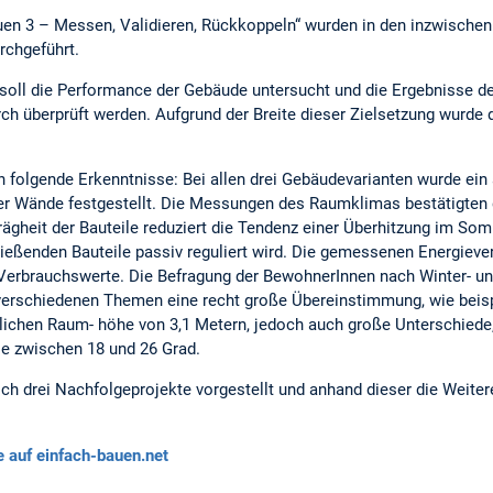
uen 3 – Messen, Validieren, Rückkoppeln“ wurden in den inzwisch
chgeführt.
soll die Performance der Gebäude untersucht und die Ergebnisse 
h überprüft werden. Aufgrund der Breite dieser Zielsetzung wurde 
folgende Erkenntnisse: Bei allen drei Gebäudevarianten wurde ei
r Wände festgestellt. Die Messungen des Raumklimas bestätigte
ägheit der Bauteile reduziert die Tendenz einer Überhitzung im Som
eßenden Bauteile passiv reguliert wird. Die gemessenen Energiever
Verbrauchswerte. Die Befragung der BewohnerInnen nach Winter- u
i verschiedenen Themen eine recht große Übereinstimmung, wie beis
lichen Raum- höhe von 3,1 Metern, jedoch auch große Unterschiede, 
e zwischen 18 und 26 Grad.
ch drei Nachfolgeprojekte vorgestellt und anhand dieser die Weiter
e auf einfach-bauen.net