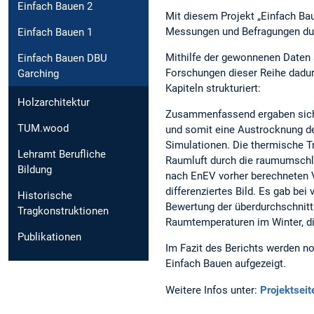
Einfach Bauen 2
Mit diesem Projekt „Einfach Ba
Messungen und Befragungen dur
Einfach Bauen 1
Mithilfe der gewonnenen Daten 
Einfach Bauen DBU
Forschungen dieser Reihe dadurc
Garching
Kapiteln strukturiert:
Holzarchitektur
Zusammenfassend ergaben sich 
TUM.wood
und somit eine Austrocknung de
Simulationen. Die thermische Tr
Lehramt Berufliche
Raumluft durch die raumumschli
Bildung
nach EnEV vorher berechneten 
differenziertes Bild. Es gab be
Historische
Bewertung der überdurchschnitt
Tragkonstruktionen
Raumtemperaturen im Winter, di
Publikationen
Im Fazit des Berichts werden no
Einfach Bauen aufgezeigt.
Weitere Infos unter:
Projektseit