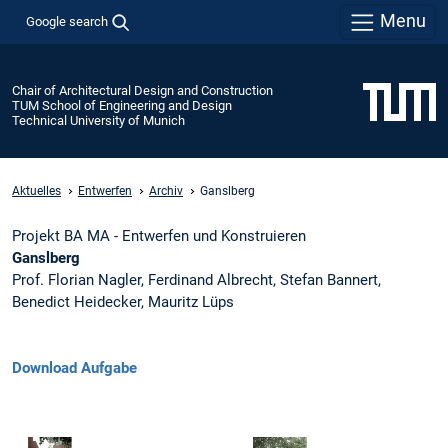
Menu
Google search
Chair of Architectural Design and Construction
TUM School of Engineering and Design
Technical University of Munich
Aktuelles
Entwerfen
Archiv
Ganslberg
Projekt BA MA - Entwerfen und Konstruieren
Ganslberg
Prof. Florian Nagler, Ferdinand Albrecht, Stefan Bannert,
Benedict Heidecker, Mauritz Lüps
Download Aufgabe