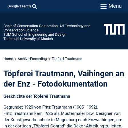
Menu
Google search
Chair of Conservation-Restoration, Art Technology and
Conservation Science
TUM School of Engineering and Design
Technical University of Munich
Home
Archive Emmerling
Töpferei Trautmann
Töpferei Trautmann, Vaihingen an
der Enz - Fotodokumentation
Geschichte der Töpferei Trautmann
Gegründet 1929 von Fritz Trautmann (1905–1992).
Fritz Trautmann kam 1926 als Mustermaler bzw. Designer von
der Kunstgewerbeschule in Magdeburg nach Enzweihingen, um
in der dortigen „Töpferei Conrad" die Dekor-Abteilung zu leiten.