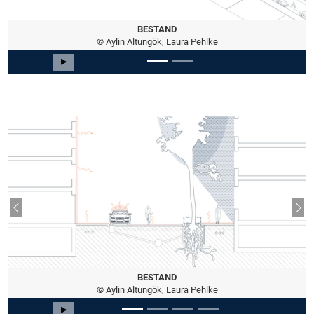
BESTAND
© Aylin Altungök, Laura Pehlke
Slide 1 von 2
Carousel starten
Vorheriger Slide
Näc
BESTAND
© Aylin Altungök, Laura Pehlke
Slide 1 von 4