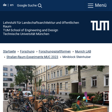
Menü
de
en
Google Suche
Lehrstuhl für Landschaftsarchitektur und öffentlichen
Raum
TUM School of Engineering and Design
Technische Universität München
Startseite
Forschung
Forschungsplattformen
Munich LAB
Straßen-Raum-Experimente MUC 2023
Miniblock Steinhuber
Vorheriger Slide
Näc