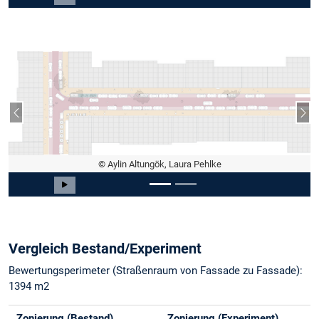
Carousel starten
Vorheriger Slide
Näc
© Aylin Altungök, Laura Pehlke
Slide 1 von 2
Carousel starten
Vergleich Bestand/Experiment
Bewertungsperimeter (Straßenraum von Fassade zu Fassade):
1394 m2
Zonierung (Bestand)
Zonierung (Experiment)