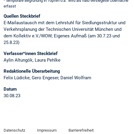
* temporäre Begrünung in Töpfen o.ä. wird als halb versiegelte Oberfläche
erfasst
Quellen Steckbrief
E-Mailaustausch mit dem Lehrstuhl für Siedlungsstruktur und
Verkehrsplanung der Technischen Universität München und
dem Kollektiv e.V./WOW; Eigenes Aufmaß (am 30.7.23 und
25.8.23)
Verfasser*innen Steckbrief
Aylin Altungök, Laura Pehlke
Redaktionelle Überarbeitung
Felix Lüdicke, Gero Engeser, Daniel Wolfram
Datum
30.08.23
Datenschutz
Impressum
Barrierefreiheit