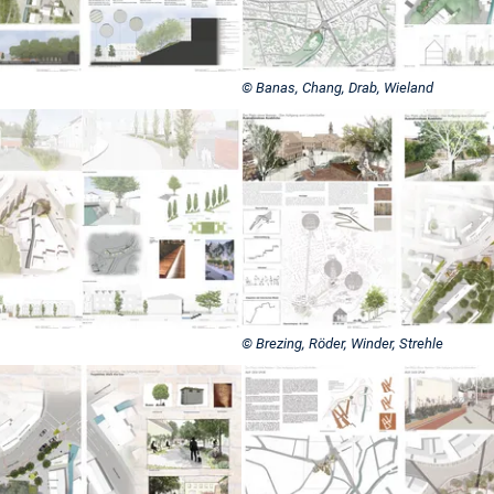
© Banas, Chang, Drab, Wieland
© Brezing, Röder, Winder, Strehle