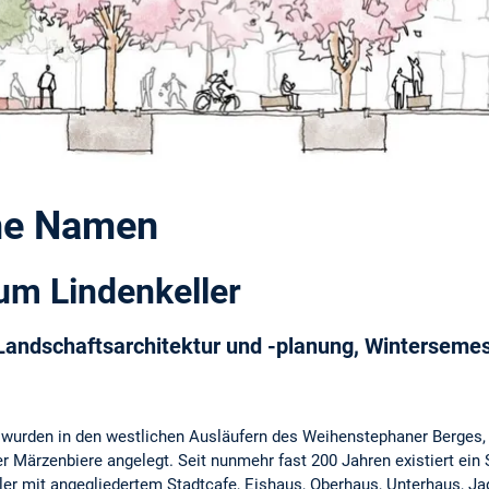
hne Namen
um Lindenkeller
Landschaftsarchitektur und -planung, Winterseme
 wurden in den westlichen Ausläufern des Weihenstephaner Berges,
der Märzenbiere angelegt. Seit nunmehr fast 200 Jahren existiert 
er mit angegliedertem Stadtcafe, Eishaus, Oberhaus, Unterhaus, Jag