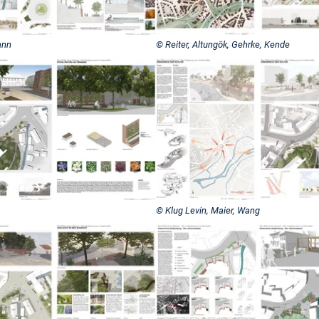
ann
© Reiter, Altungök, Gehrke, Kende
© Klug Levin, Maier, Wang