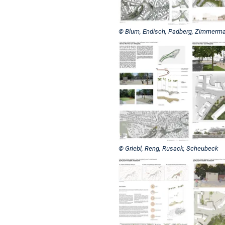
© Blum, Endisch, Padberg, Zimmerm
© Griebl, Reng, Rusack, Scheubeck