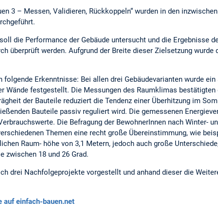
uen 3 – Messen, Validieren, Rückkoppeln“ wurden in den inzwisch
chgeführt.
soll die Performance der Gebäude untersucht und die Ergebnisse 
h überprüft werden. Aufgrund der Breite dieser Zielsetzung wurde 
folgende Erkenntnisse: Bei allen drei Gebäudevarianten wurde ei
r Wände festgestellt. Die Messungen des Raumklimas bestätigte
ägheit der Bauteile reduziert die Tendenz einer Überhitzung im Som
eßenden Bauteile passiv reguliert wird. Die gemessenen Energiever
Verbrauchswerte. Die Befragung der BewohnerInnen nach Winter- u
i verschiedenen Themen eine recht große Übereinstimmung, wie beis
lichen Raum- höhe von 3,1 Metern, jedoch auch große Unterschiede, 
e zwischen 18 und 26 Grad.
ch drei Nachfolgeprojekte vorgestellt und anhand dieser die Weiter
e auf einfach-bauen.net