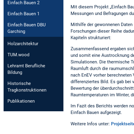
Einfach Bauen 2
Mit diesem Projekt „Einfach Ba
Messungen und Befragungen dur
Einfach Bauen 1
Mithilfe der gewonnenen Daten 
Einfach Bauen DBU
Forschungen dieser Reihe dadurc
Garching
Kapiteln strukturiert:
Holzarchitektur
Zusammenfassend ergaben sich 
TUM.wood
und somit eine Austrocknung de
Simulationen. Die thermische Tr
Lehramt Berufliche
Raumluft durch die raumumschli
Bildung
nach EnEV vorher berechneten 
differenziertes Bild. Es gab be
Historische
Bewertung der überdurchschnitt
Tragkonstruktionen
Raumtemperaturen im Winter, di
Publikationen
Im Fazit des Berichts werden no
Einfach Bauen aufgezeigt.
Weitere Infos unter:
Projektseit