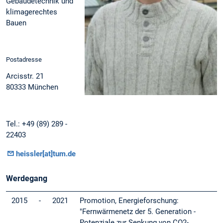
Gebäudetechnik und
klimagerechtes
Bauen
Postadresse
Arcisstr. 21
80333 München
Tel.: +49 (89) 289 -
22403
heissler[at]tum.de
Werdegang
2015
-
2021
Promotion, Energieforschung:
"Fernwärmenetz der 5. Generation -
Potenziale zur Senkung von CO2-