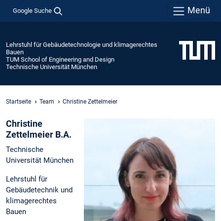
Menü
Google Suche
Lehrstuhl für Gebäudetechnologie und klimagerechtes
Bauen
TUM School of Engineering and Design
Technische Universität München
Startseite
Team
Christine Zettelmeier
Christine
Zettelmeier B.A.
Technische
Universität München
Lehrstuhl für
Gebäudetechnik und
klimagerechtes
Bauen