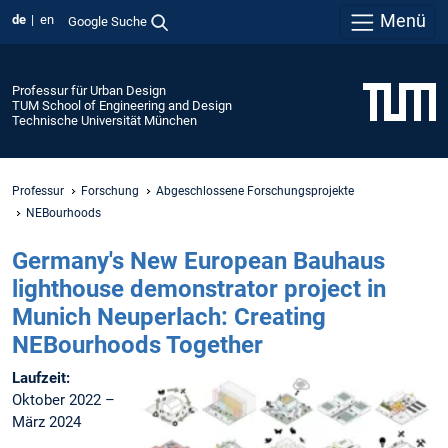
Menü
de
en
Google Suche
Professur für Urban Design
TUM School of Engineering and Design
Technische Universität München
Professur
Forschung
Abgeschlossene Forschungsprojekte
NEBourhoods
Germany's New European Bauhaus
lighthouse demonstrator project in
Munich Neuperlach: Creating
NEBourhoods Together
Laufzeit:
Oktober 2022 –
März 2024