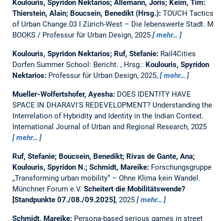
Koulouris, Spyridon Nektarios; Allemann, Joris; Keim, Tim:
Thierstein, Alain; Boucsein, Benedikt (Hrsg.):
TOUCH Tactics
of Urban Change.03 I Zürich-West – Die lebenswerte Stadt.
M
BOOKS / Professur für Urban Design, 2025
mehr…
Koulouris, Spyridon Nektarios; Ruf, Stefanie:
Rail4Cities
Dorfen Summer School: Bericht.
, Hrsg.:
Koulouris, Spyridon
Nektarios:
Professur für Urban Design, 2025,
mehr…
Mueller‐Wolfertshofer, Ayesha:
DOES IDENTITY HAVE
SPACE IN DHARAVI'S REDEVELOPMENT? Understanding the
Interrelation of Hybridity and Identity in the Indian Context.
International Journal of Urban and Regional Research, 2025
mehr…
Ruf, Stefanie; Boucsein, Benedikt; Rivas de Gante, Ana;
Koulouris, Spyridon N.; Schmidt, Mareike:
Forschungsgruppe
„Transforming urban mobility“ – Ohne Klima kein Wandel.
Münchner Forum e.V.
Scheitert die Mobilitätswende?
[Standpunkte 07./08./09.2025]
, 2025
mehr…
Schmidt, Mareike:
Persona-based serious games in street