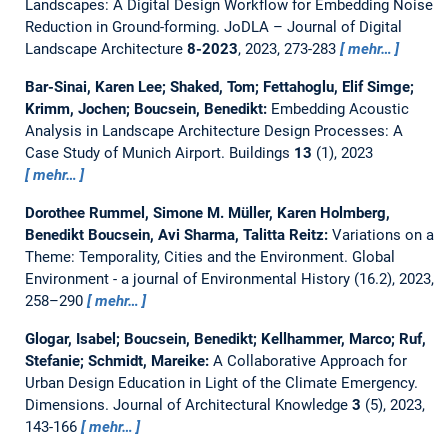
Landscapes: A Digital Design Workflow for Embedding Noise
Reduction in Ground-forming.
JoDLA – Journal of Digital
Landscape Architecture
8-2023
, 2023, 273-283
mehr…
Bar-Sinai, Karen Lee; Shaked, Tom; Fettahoglu, Elif Simge;
Krimm, Jochen; Boucsein, Benedikt:
Embedding Acoustic
Analysis in Landscape Architecture Design Processes: A
Case Study of Munich Airport.
Buildings
13
(1), 2023
mehr…
Dorothee Rummel, Simone M. Müller, Karen Holmberg,
Benedikt Boucsein, Avi Sharma, Talitta Reitz:
Variations on a
Theme: Temporality, Cities and the Environment.
Global
Environment - a journal of Environmental History (16.2), 2023,
258–290
mehr…
Glogar, Isabel; Boucsein, Benedikt; Kellhammer, Marco; Ruf,
Stefanie; Schmidt, Mareike:
A Collaborative Approach for
Urban Design Education in Light of the Climate Emergency.
Dimensions. Journal of Architectural Knowledge
3
(5), 2023,
143-166
mehr…