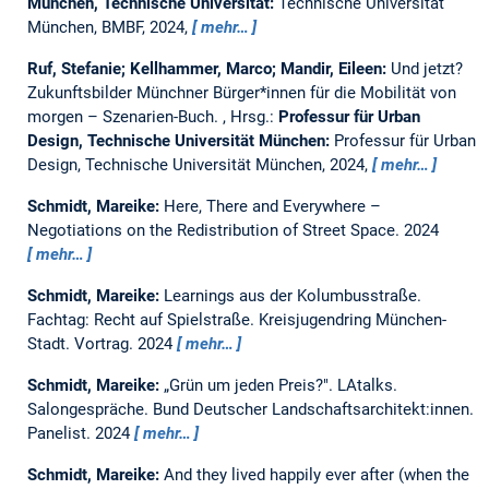
München, Technische Universität:
Technische Universität
München, BMBF, 2024,
mehr…
Ruf, Stefanie; Kellhammer, Marco; Mandir, Eileen:
Und jetzt?
Zukunftsbilder Münchner Bürger*innen für die Mobilität von
morgen – Szenarien-Buch.
, Hrsg.:
Professur für Urban
Design, Technische Universität München:
Professur für Urban
Design, Technische Universität München, 2024,
mehr…
Schmidt, Mareike:
Here, There and Everywhere –
Negotiations on the Redistribution of Street Space.
2024
mehr…
Schmidt, Mareike:
Learnings aus der Kolumbusstraße.
Fachtag: Recht auf Spielstraße. Kreisjugendring München-
Stadt. Vortrag.
2024
mehr…
Schmidt, Mareike:
„Grün um jeden Preis?". LAtalks.
Salongespräche. Bund Deutscher Landschaftsarchitekt:innen.
Panelist.
2024
mehr…
Schmidt, Mareike:
And they lived happily ever after (when the