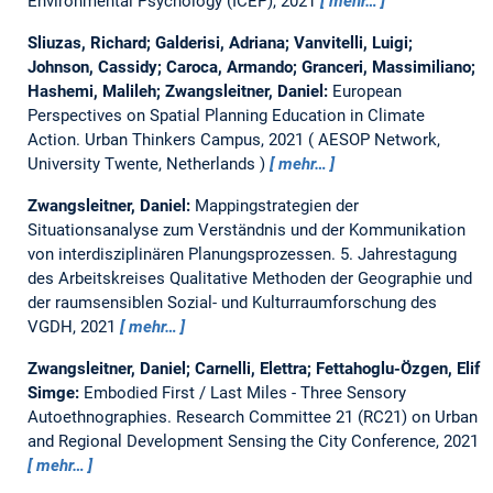
Environmental Psychology (ICEP), 2021
mehr…
Sliuzas, Richard; Galderisi, Adriana; Vanvitelli, Luigi;
Johnson, Cassidy; Caroca, Armando; Granceri, Massimiliano;
Hashemi, Malileh; Zwangsleitner, Daniel:
European
Perspectives on Spatial Planning Education in Climate
Action.
Urban Thinkers Campus, 2021
AESOP Network,
University Twente, Netherlands
mehr…
Zwangsleitner, Daniel:
Mappingstrategien der
Situationsanalyse zum Verständnis und der Kommunikation
von interdisziplinären Planungsprozessen.
5. Jahrestagung
des Arbeitskreises Qualitative Methoden der Geographie und
der raumsensiblen Sozial- und Kulturraumforschung des
VGDH, 2021
mehr…
Zwangsleitner, Daniel; Carnelli, Elettra; Fettahoglu-Özgen, Elif
Simge:
Embodied First / Last Miles - Three Sensory
Autoethnographies.
Research Committee 21 (RC21) on Urban
and Regional Development Sensing the City Conference, 2021
mehr…