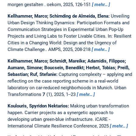
morgen gestalten . oekom, 2025, 126-151
mehr…
Kellhammer, Marco; Schirnding de Almeida, Elena:
Unveiling
Urban Design Thinking Dynamics: Participation Formats and
Communication Strategies in Experimental Urban Pop-Up
Projects and Living Labs to Foster Livable Cities.
In: Resilient
Cities in a Changing World: Design and the Urgency of
Climate Challenge.. AMPS, 2025, 208-218
mehr…
Kellhammer, Marco; Schmidt, Mareike; Adamidis, Filippos;
Aumann, Simone; Boucsein, Benedikt; Herbst, Tobias; Preiß,
Sebastian; Ruf, Stefanie:
Capturing complexity – applying and
reflecting on the case reporting scheme in a real-world
laboratory on car-reduced neighborhoods in Munich.
Urban
Transformations
7
(1), 2025, 1--23
mehr…
Koulouris, Spyridon Nektarios:
Making urban transformation
happen. Carrier projects as a synergetic approach to
developing urban green-blue infrastructure.
iCARE -
International Climate Resilience Conference, 2025
mehr…