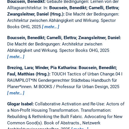
Boucsein, Benedikt:
Gebaute Bedingungen: Lernen von der
Alltagsarchitektur.
In:
Boucsein, Benedikt; Carnelli, Elettra;
Zwangsleitner, Daniel (Hrsg.):
Die Macht der Bedingungen:
Architektur zwischen Abhängigkeit und Wirkung. Spector
Books OHG, 2025
mehr…
Boucsein, Benedikt; Carnelli, Elettra; Zwangsleitner, Daniel:
Die Macht der Bedingungen: Architektur zwischen
Abhängigkeit und Wirkung.
Spector Books OHG, 2025
mehr…
Brezing, Lara; Winder, Pia Katharina:
Boucsein, Benedikt;
Faul, Matthias (Hrsg.):
TOUCH Tactics of Urban Change.04 I
RAUMPILOT*IN Gendergerechter Städtebau Handbuch für
Planer*innen.
M BOOKS / Professur für Urban Design, 2025
mehr…
Glogar Isabel:
Collaborative Activation and Re-Use: Actors of
a Non-Profit Housing Transformation.
Transformation:
Rebuilding & Rethinking the Built Fabric. Advocating for New
Common Good(s). Book of Abstracts., Netzwerk