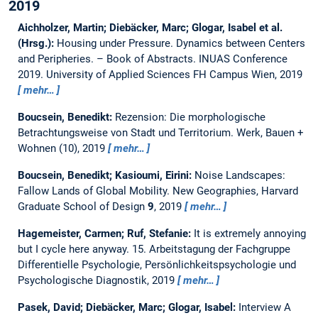
2019
Aichholzer, Martin; Diebäcker, Marc; Glogar, Isabel et al.
(Hrsg.):
Housing under Pressure. Dynamics between Centers
and Peripheries. – Book of Abstracts. INUAS Conference
2019.
University of Applied Sciences FH Campus Wien, 2019
mehr…
Boucsein, Benedikt:
Rezension: Die morphologische
Betrachtungsweise von Stadt und Territorium.
Werk, Bauen +
Wohnen (10), 2019
mehr…
Boucsein, Benedikt; Kasioumi, Eirini:
Noise Landscapes:
Fallow Lands of Global Mobility.
New Geographies, Harvard
Graduate School of Design
9
, 2019
mehr…
Hagemeister, Carmen; Ruf, Stefanie:
It is extremely annoying
but I cycle here anyway.
15. Arbeitstagung der Fachgruppe
Differentielle Psychologie, Persönlichkeitspsychologie und
Psychologische Diagnostik, 2019
mehr…
Pasek, David; Diebäcker, Marc; Glogar, Isabel:
Interview A