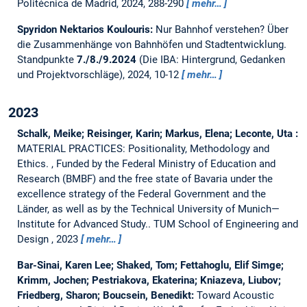
Politécnica de Madrid, 2024, 288-290
mehr…
Spyridon Nektarios Koulouris:
Nur Bahnhof verstehen? Über
die Zusammenhänge von Bahnhöfen und Stadtentwicklung.
Standpunkte
7./8./9.2024
(Die IBA: Hintergrund, Gedanken
und Projektvorschläge), 2024, 10-12
mehr…
2023
Schalk, Meike; Reisinger, Karin; Markus, Elena; Leconte, Uta :
MATERIAL PRACTICES: Positionality, Methodology and
Ethics.
, Funded by the Federal Ministry of Education and
Research (BMBF) and the free state of Bavaria under the
excellence strategy of the Federal Government and the
Länder, as well as by the Technical University of Munich—
Institute for Advanced Study.. TUM School of Engineering and
Design , 2023
mehr…
Bar-Sinai, Karen Lee; Shaked, Tom; Fettahoglu, Elif Simge;
Krimm, Jochen; Pestriakova, Ekaterina; Kniazeva, Liubov;
Friedberg, Sharon; Boucsein, Benedikt:
Toward Acoustic