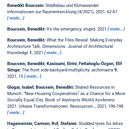
Benedikt Boucsein:
Städtebau und Klimawandel.
Informationen zur Raumentwicklung (4/2021), 2021, 62-67
mehr…
Boucsein, Benedikt:
It's the emergency, stupid.
2021
mehr…
Boucsein, Benedikt:
What the Files Reveal: Making Everyday
Architecture Talk.
Dimensions. Journal of Architectural
Knowledge
1
, 2021
mehr…
Boucsein, Benedikt; Kasioumi, Eirini; Fettahoglu-Özgen, Elif
Simge:
The front side-backyard-multiplicity.
archimaera
9
,
2021, 15
mehr…
Glogar, Isabel; Boucsein, Benedikt:
Shared Resources in
Munich: “New Housing Cooperatives” as a Chance for a More
Socially Equal City.
Book of Abstracts INUAS Konferenz
2021. Urbane Transformationen. Ressourcen.., 2021, 196-198
mehr…
Hagemeister, Carmen; Ruf, Stefanie:
Studded tyres for bikes