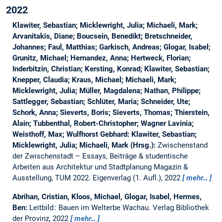
2022
Klawiter, Sebastian; Micklewright, Julia; Michaeli, Mark;
Arvanitakis, Diane; Boucsein, Benedikt; Bretschneider,
Johannes; Faul, Matthias; Garkisch, Andreas; Glogar, Isabel;
Grunitz, Michael; Hernandez, Anna; Hertweck, Florian;
Inderbitzin, Christian; Kersting, Konrad; Klawiter, Sebastian;
Knepper, Claudia; Kraus, Michael; Michaeli, Mark;
Micklewright, Julia; Müller, Magdalena; Nathan, Philippe;
Sattlegger, Sebastian; Schlüter, Maria; Schneider, Ute;
Schork, Anna; Sieverts, Boris; Sieverts, Thomas; Thierstein,
Alain; Tubbenthal, Robert-Christopher; Wagner Lavinia;
Weisthoff, Max; Wulfhorst Gebhard:
Klawiter, Sebastian;
Micklewright, Julia; Michaeli, Mark (Hrsg.):
Zwischenstand
der Zwischenstadt – Essays, Beiträge & studentische
Arbeiten aus Architektur und Stadtplanung Magazin &
Ausstellung, TUM 2022.
Eigenverlag (1. Aufl.), 2022
mehr…
Abrihan, Cristian, Kloos, Michael, Glogar, Isabel, Hermes,
Ben:
Leitbild : Bauen im Welterbe Wachau.
Verlag Bibliothek
der Provinz, 2022
mehr…