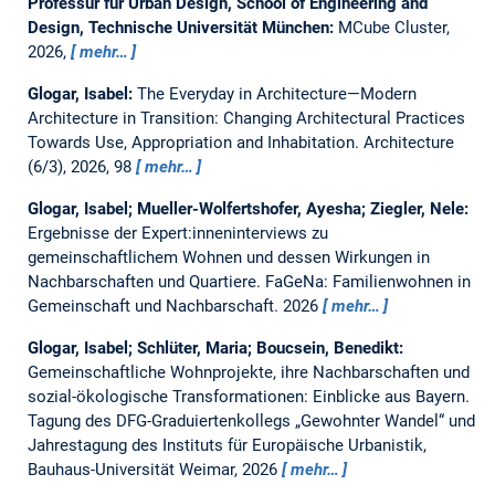
Professur für Urban Design, School of Engineering and
Design, Technische Universität München:
MCube Cluster,
2026,
mehr…
Glogar, Isabel:
The Everyday in Architecture—Modern
Architecture in Transition: Changing Architectural Practices
Towards Use, Appropriation and Inhabitation.
Architecture
(6/3), 2026, 98
mehr…
Glogar, Isabel; Mueller-Wolfertshofer, Ayesha; Ziegler, Nele:
Ergebnisse der Expert:inneninterviews zu
gemeinschaftlichem Wohnen und dessen Wirkungen in
Nachbarschaften und Quartiere. FaGeNa: Familienwohnen in
Gemeinschaft und Nachbarschaft.
2026
mehr…
Glogar, Isabel; Schlüter, Maria; Boucsein, Benedikt:
Gemeinschaftliche Wohnprojekte, ihre Nachbarschaften und
sozial-ökologische Transformationen: Einblicke aus Bayern.
Tagung des DFG-Graduiertenkollegs „Gewohnter Wandel“ und
Jahrestagung des Instituts für Europäische Urbanistik,
Bauhaus-Universität Weimar, 2026
mehr…