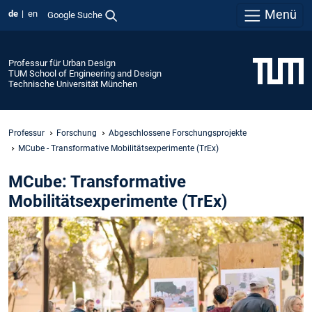
Menü
de
en
Google Suche
Professur für Urban Design
TUM School of Engineering and Design
Technische Universität München
Professur
Forschung
Abgeschlossene Forschungsprojekte
MCube - Transformative Mobilitätsexperimente (TrEx)
MCube: Transformative
Mobilitätsexperimente (TrEx)