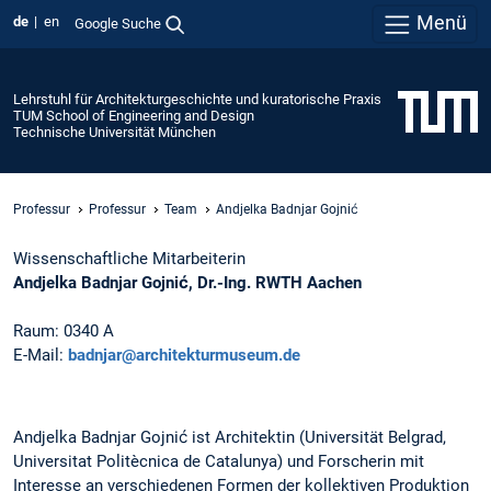
Menü
de
en
Google Suche
Lehrstuhl für Architekturgeschichte und kuratorische Praxis
TUM School of Engineering and Design
Technische Universität München
Professur
Professur
Team
Andjelka Badnjar Gojnić
Wissenschaftliche Mitarbeiterin
Andjelka Badnjar Gojnić, Dr.-Ing. RWTH Aachen
Raum: 0340 A
E-Mail:
badnjar@architekturmuseum.de
Andjelka Badnjar Gojnić ist Architektin (Universität Belgrad,
Universitat Politècnica de Catalunya) und Forscherin mit
Interesse an verschiedenen Formen der kollektiven Produktion