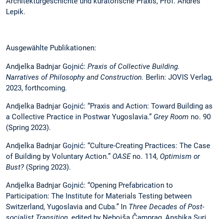
Architekturgeschichte und kuratorische Praxis, Prof. Andres
Lepik.
Ausgewählte Publikationen:
Andjelka Badnjar Gojnić:
Praxis of Collective Building.
Narratives of Philosophy and Construction.
Berlin: JOVIS Verlag,
2023, forthcoming.
Andjelka Badnjar Gojnić: “Praxis and Action: Toward Building as
a Collective Practice in Postwar Yugoslavia.”
Grey Room
no. 90
(Spring 2023).
Andjelka Badnjar Gojnić: “Culture-Creating Practices: The Case
of Building by Voluntary Action.”
OASE
no. 114,
Optimism or
Bust?
(Spring 2023).
Andjelka Badnjar Gojnić: “Opening Prefabrication to
Participation: The Institute for Materials Testing between
Switzerland, Yugoslavia and Cuba.” In
Three Decades of Post-
socialist Transition
, edited by Nebojša Čamprag, Anshika Suri.