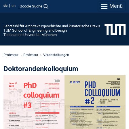
Menü
de
en
Google Suche
Lehrstuhl für Architekturgeschichte und kuratorische Praxis
TUM School of Engineering and Design
Technische Universität München
Professur
Professur
Veranstaltungen
Doktorandenkolloquium