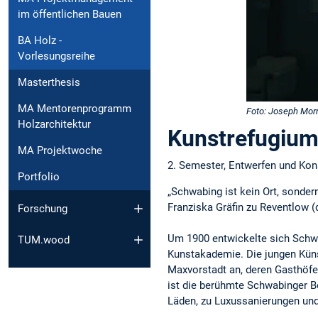
im öffentlichen Bauen
BA Holz -
Vorlesungsreihe
Masterthesis
MA Mentorenprogramm
Foto: Joseph Morr
Holzarchitektur
Kunstrefugium
MA Projektwoche
2. Semester, Entwerfen und Ko
Portfolio
„Schwabing ist kein Ort, sonder
Franziska Gräfin zu Reventlow (
Forschung
Um 1900 entwickelte sich Schwabin
TUM.wood
Kunstakademie. Die jungen Küns
Maxvorstadt an, deren Gasthöf
ist die berühmte Schwabinger Bo
Läden, zu Luxussanierungen un