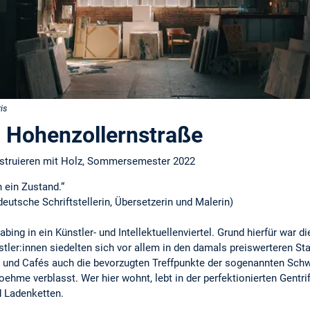
is
 Hohenzollernstraße
nstruieren mit Holz, Sommersemester 2022
n ein Zustand.“
deutsche Schriftstellerin, Übersetzerin und Malerin)
g in ein Künstler- und Intellektuellenviertel. Grund hierfür war die
tler:innen siedelten sich vor allem in den damals preiswerteren St
e und Cafés auch die bevorzugten Treffpunkte der sogenannten S
ehme verblasst. Wer hier wohnt, lebt in der perfektionierten Gentrif
d Ladenketten.