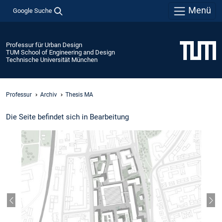
Menü
Google Suche
Professur für Urban Design
TUM School of Engineering and Design
Technische Universität München
Professur
Archiv
Thesis MA
Die Seite befindet sich in Bearbeitung
Vorheriger Slide
Näc