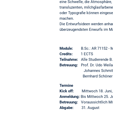
eine Schwelle, die Atmosphäre,
transluzenten, milchglasfarbene
oder Typografie können eingese
machen.
Die Entwurfsideen werden anhan
überzeugendsten Enwurfs im Ma
Module:
B.Sc.: AR 71152 - M.
Credits:
1 ECTS
Teilnahme:
Alle Studierende B.S
Betreuung:
Prof. Dr. Udo Weila
Johannes Schmitt
Bernhard Schöner – 
Termine
Kick off:
Mittwoch 18. Juni
Anmeldung:
Bis Mittwoch 25. J
Betreuung:
Voraussichtlich M
Abgabe:
31. August