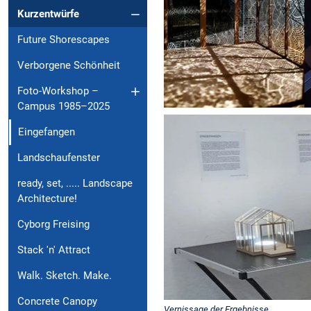
Kurzentwürfe
Future Shorescapes
Verborgene Schönheit
Foto-Workshop –
Campus 1985–2025
Eingefangen
Landschaufenster
ready, set, ..... Landscape
Architecture!
Cyborg Freising
Stack 'n' Attract
Walk. Sketch. Make.
Concrete Canopy
Vernissage der Ergebnisse