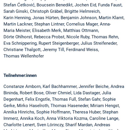
Stefan Ćetković, Boucsein Benedikt, Jochen Eid, Funda Faust,
Sarah Ginski, Christoph Gräbel, Brigitte Helmreich,
Karin Henning, Jonas Hürten, Benjamin Johnson, Martin Klamt,
Martin Lackner, Stephan Lintner, Cornelius Mager, Anna-
Maria Meister, Elisabeth Merk, Matthias Ottmann,
Dörte Ohlhorst, Rebecca Probst, Nicole Ruby, Thomas Rehn,
Eva Schnippering, Rupert Steigenberger, Julius Streifeneder,
Christiane Thalgott, Jeremy Till, Ferdinand Weiss,
Thomas Wellenhofer
Teilnehmer:innen
Constanze Amborn, Karl Bachhammer, Jennifer Beiche, Andrea
Bininda, Robert Bose, Oliver Chmiel, Lida Dastager, Julia
Degenhart, Felix Engstle, Thomas Full, Stefan Gahr, Sophie
Gerke, Mirko Haselroth, Thomas Haseneder, Miriam Hengst,
Annika Hinrichs, Sophie Hoffmann, Theresa Huber, Stephan
Immerz, Annika Koch, Anna Viktoria Kozma, Caroline Lange,
Charlotte Lenert, Sven Lörinczy, Sharif Mardan, Andreas