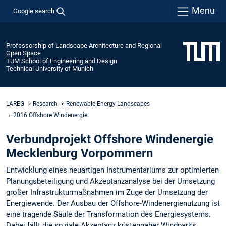
Menu
Google search
Professorship of Landscape Architecture and Regional
Open Space
TUM School of Engineering and Design
Technical University of Munich
LAREG
Research
Renewable Energy Landscapes
2016 Offshore Windenergie
Verbundprojekt Offshore Windenergie
Mecklenburg Vorpommern
Entwicklung eines neuartigen Instrumentariums zur optimierten
Planungsbeteiligung und Akzeptanzanalyse bei der Umsetzung
großer Infrastrukturmaßnahmen im Zuge der Umsetzung der
Energiewende. Der Ausbau der Offshore-Windenergienutzung ist
eine tragende Säule der Transformation des Energiesystems.
Dabei fällt die soziale Akzeptanz küstennaher Windparks