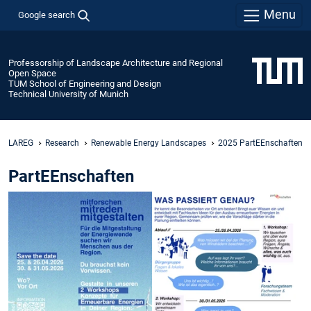
Menu
Google search
Professorship of Landscape Architecture and Regional
Open Space
TUM School of Engineering and Design
Technical University of Munich
LAREG
Research
Renewable Energy Landscapes
2025 PartEEnschaften
PartEEnschaften