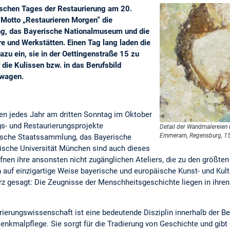
schen Tages der Restaurierung am 20.
Motto „Restaurieren Morgen“ die
g, das Bayerische Nationalmuseum und die
e und Werkstätten. Einen Tag lang laden die
 dazu ein, sie in der Oettingenstraße 15 zu
 die Kulissen bzw. in das Berufsbild
u wagen.
nen jedes Jahr am dritten Sonntag im Oktober
gs- und Restaurierungsprojekte
Detail der Wandmalereien 
Emmeram, Regensburg, 15.
ische Staatssammlung, das Bayerische
sche Universität München sind auch dieses
ffnen ihre ansonsten nicht zugänglichen Ateliers, die zu den größte
eln auf einzigartige Weise bayerische und europäische Kunst- und Ku
urz gesagt: Die Zeugnisse der Menschheitsgeschichte liegen in ihre
ierungswissenschaft ist eine bedeutende Disziplin innerhalb der Ber
nkmalpflege. Sie sorgt für die Tradierung von Geschichte und gibt 