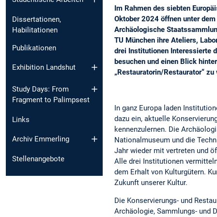
Im Rahmen des siebten Europäi
Oktober 2024 öffnen unter dem 
Dissertationen,
Archäologische Staatssammlun
Habilitationen
TU München ihre Ateliers, Labor
Publikationen
drei Institutionen Interessierte
besuchen und einen Blick hinter
Exhibition Landshut
„Restauratorin/Restaurator“ z
Study Days: From
Fragment to Palimpsest
In ganz Europa laden Institutio
dazu ein, aktuelle Konservierun
Links
kennenzulernen. Die Archäolog
Archiv Emmerling
Nationalmuseum und die Techni
Jahr wieder mit vertreten und ö
Stellenangebote
Alle drei Institutionen vermitt
dem Erhalt von Kulturgütern. K
Zukunft unserer Kultur.
Die Konservierungs- und Restaur
Archäologie, Sammlungs- und De