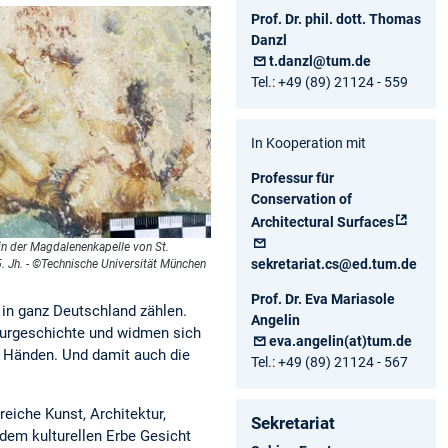
Prof. Dr. phil. dott. Thomas
Danzl
t.danzl@tum.de
Tel.: +49 (89) 21124 - 559
In Kooperation mit
Professur für
Conservation of
Architectural Surfaces
in der Magdalenenkapelle von St.
sekretariat.cs@ed.tum.de
 Jh. - ©Technische Universität München
Prof. Dr. Eva Mariasole
n in ganz Deutschland zählen.
Angelin
lturgeschichte und widmen sich
eva.angelin(at)tum.de
n Händen. Und damit auch die
Tel.: +49 (89) 21124 - 567
eiche Kunst, Architektur,
Sekretariat
dem kulturellen Erbe Gesicht