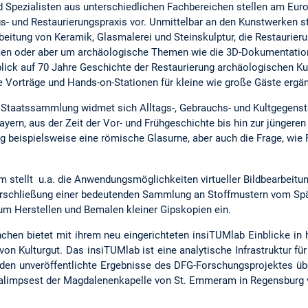
nd Spezialisten aus unterschiedlichen Fachbereichen stellen am Eur
s- und Restaurierungspraxis vor. Unmittelbar an den Kunstwerken s
eitung von Keramik, Glasmalerei und Steinskulptur, die Restaurier
en oder aber um archäologische Themen wie die 3D-Dokumentatio
ick auf 70 Jahre Geschichte der Restaurierung archäologischen Kult
e Vorträge und Hands-on-Stationen für kleine wie große Gäste erg
Staatssammlung widmet sich Alltags-, Gebrauchs- und Kultgegenst
yern, aus der Zeit der Vor- und Frühgeschichte bis hin zur jüngere
ng beispielsweise eine römische Glasurne, aber auch die Frage, wie
stellt u.a. die Anwendungsmöglichkeiten virtueller Bildbearbeitun
rschließung einer bedeutenden Sammlung an Stoffmustern vom Spät
um Herstellen und Bemalen kleiner Gipskopien ein.
nchen bietet mit ihrem neu eingerichteten insiTUMlab Einblicke i
on Kulturgut. Das insiTUMlab ist eine analytische Infrastruktur für
den unveröffentlichte Ergebnisse des DFG-Forschungsprojektes übe
limpsest der Magdalenenkapelle von St. Emmeram in Regensburg v