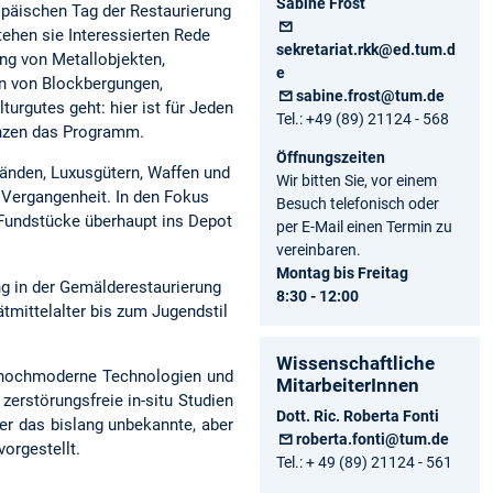
Sabine Frost
opäischen Tag der Restaurierung
tehen sie Interessierten Rede
sekretariat.rkk@ed.tum.d
ung von Metallobjekten,
e
n von Blockbergungen,
sabine.frost@tum.de
urgutes geht: hier ist für Jeden
Tel.: +49 (89) 21124 - 568
änzen das Programm.
Öffnungszeiten
änden, Luxusgütern, Waffen und
Wir bitten Sie, vor einem
n Vergangenheit. In den Fokus
Besuch telefonisch oder
 Fundstücke überhaupt ins Depot
per E-Mail einen Termin zu
vereinbaren.
Montag bis Freitag
g in der Gemälderestaurierung
8:30 - 12:00
mittelalter bis zum Jugendstil
Wissenschaftliche
n hochmoderne Technologien und
MitarbeiterInnen
 zerstörungsfreie in-situ Studien
Dott. Ric. Roberta Fonti
r das bislang unbekannte, aber
roberta.fonti@tum.de
orgestellt.
Tel.: + 49 (89) 21124 - 561