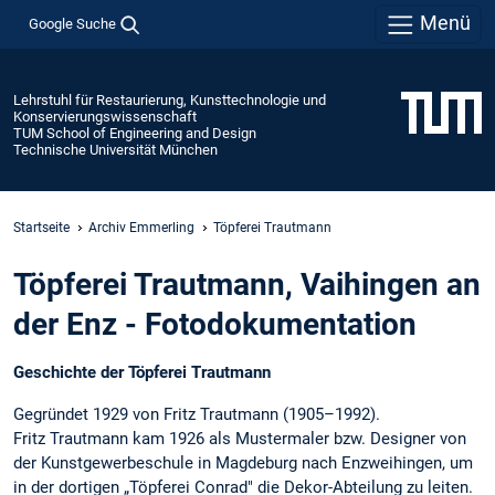
Menü
Google Suche
Lehrstuhl für Restaurierung, Kunsttechnologie und
Konservierungswissenschaft
TUM School of Engineering and Design
Technische Universität München
Startseite
Archiv Emmerling
Töpferei Trautmann
Töpferei Trautmann, Vaihingen an
der Enz - Fotodokumentation
Geschichte der Töpferei Trautmann
Gegründet 1929 von Fritz Trautmann (1905–1992).
Fritz Trautmann kam 1926 als Mustermaler bzw. Designer von
der Kunstgewerbeschule in Magdeburg nach Enzweihingen, um
in der dortigen „Töpferei Conrad" die Dekor-Abteilung zu leiten.