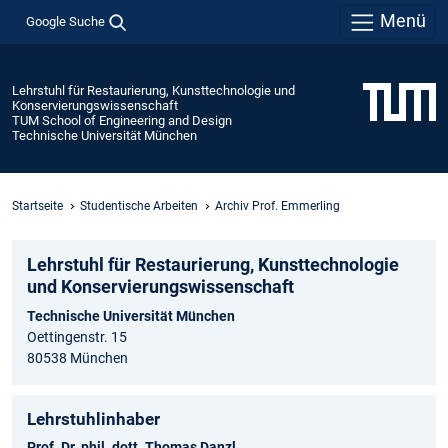
Menü
Google Suche
Lehrstuhl für Restaurierung, Kunsttechnologie und
Konservierungswissenschaft
TUM School of Engineering and Design
Technische Universität München
Startseite
Studentische Arbeiten
Archiv Prof. Emmerling
Lehrstuhl für Restaurierung, Kunsttechnologie
und Konservierungs­wissenschaft
Technische Universität München
Oettingenstr. 15
80538 München
Lehrstuhlinhaber
Prof. Dr. phil. dott. Thomas Danzl