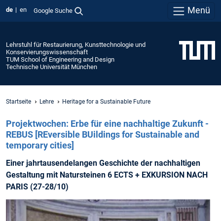
Menü
de
en
Google Suche
Lehrstuhl für Restaurierung, Kunsttechnologie und
Konservierungswissenschaft
TUM School of Engineering and Design
Technische Universität München
Startseite
Lehre
Heritage for a Sustainable Future
Projektwochen: Erbe für eine nachhaltige Zukunft -
REBUS [REversible BUildings for Sustainable and
temporary cities]
Einer jahrtausendelangen Geschichte der nachhaltigen
Gestaltung mit Natursteinen 6 ECTS + EXKURSION NACH
PARIS (27-28/10)