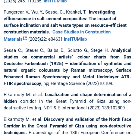
(2025) 245, 113285.
insiTUMlab
Pungercar, V., Wu, Y., Sessa, C., Kränkel, T.
Investigating
efflorescence in salt-cement composites: The impact of
surface inclination and salt waste types on resource-efficient
construction materials.
Case Studies in Construction
Materials
(2025)22: e04631
insiTUMlab
Sessa C., Steuer C., Balbs D., Sciutto G., Stege H.
Analytical
studies on commercial artists` colour charts from Das
Deutsche Farbenbuch (1925) – identification of synthetic and
natural organic colourants by Raman microscopy, Surface
Enhanced Raman Spectroscopy and Metal Underlayer ATR-
FTIR spectroscopy
, npj Heritage Science (2022)10:109.
Elkarmoty M. et al.
Localization and shape determination of a
hidden
corridor in the Great Pyramid of Giza using non-
destructive testing. NDT & E International (2023) 139:102809.
Elkarmoty M. et al.
Discovery and validation of the North Face
Corridor in the Great Pyramid of Giza using non-destructive
techniques.
Proceedings of the 13th European Conference on