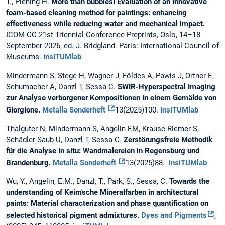
T., Piening H.
More than bubbles! Evaluation of an innovative
foam-based cleaning method for paintings: enhancing
effectiveness while reducing water and mechanical impact.
ICOM-CC 21st Triennial Conference Preprints, Oslo, 14–18
September 2026, ed. J. Bridgland. Paris: International Council of
Museums.
insiTUMlab
Mindermann S, Stege H, Wagner J, Földes A, Pawis J, Ortner E,
Schumacher A, Danzl T, Sessa C.
SWIR-Hyperspectral Imaging
zur Analyse verborgener Kompositionen in einem Gemälde von
Giorgione.
Metalla Sonderheft
13(2025)100.
insiTUMlab
Thalguter N, Mindermann S, Angelin EM, Krause-Riemer S,
Schädler-Saub U, Danzl T, Sessa C.
Zerstörungsfreie Methodik
für die Analyse in situ: Wandmalereien in Regensburg und
Brandenburg.
Metalla Sonderheft
13(2025)88.
insiTUMlab
Wu, Y., Angelin, E.M., Danzl, T., Park, S., Sessa, C.
Towards the
understanding of Keim'sche Mineralfarben in architectural
paints: Material characterization and phase quantification on
selected historical pigment admixtures.
Dyes and Pigments
,