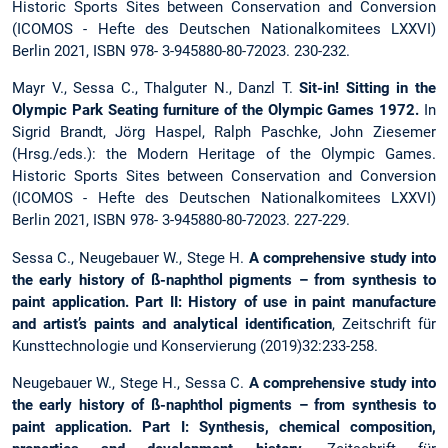
Historic Sports Sites between Conservation and Conversion
(ICOMOS - Hefte des Deutschen Nationalkomitees LXXVI)
Berlin 2021, ISBN 978- 3-945880-80-72023. 230-232.
Mayr V., Sessa C., Thalguter N., Danzl T.
Sit-in! Sitting in the
Olympic Park Seating furniture of the Olympic Games 1972.
In
Sigrid Brandt, Jörg Haspel, Ralph Paschke, John Ziesemer
(Hrsg./eds.): the Modern Heritage of the Olympic Games.
Historic Sports Sites between Conservation and Conversion
(ICOMOS - Hefte des Deutschen Nationalkomitees LXXVI)
Berlin 2021, ISBN 978- 3-945880-80-72023. 227-229.
Sessa C., Neugebauer W., Stege H.
A comprehensive study into
the early history of ß-naphthol pigments – from synthesis to
paint application. Part II: History of use in paint manufacture
and artist’s paints and analytical identification
, Zeitschrift für
Kunsttechnologie und Konservierung (2019)32:233-258.
Neugebauer W., Stege H., Sessa C.
A comprehensive study into
the early history of ß-naphthol pigments – from synthesis to
paint application. Part I: Synthesis, chemical composition,