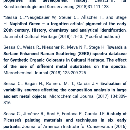
properties and development history
, Zeitschrift für
Kunsttechnologie und Konservierung (2018)31:111-128.
*Sessa C.,*Neugebauer W, Steuer C., Allscher T., and Stege
H.
Naphthol Green – a forgotten artists’ pigment of the early
20th century. History, chemistry and analytical identification
,
Journal of Cultural Heritage (2018)1:1-13. (* co-first authors)
Sessa C., Weiss R., Niessner R., Ivleva N.P., Stege H.
Towards a
Surface Enhanced Raman Scattering (SERS) spectra database
for Synthetic Organic Colorants in Cultural Heritage. The effect
of the use of different metal substrates on the spectra
,
Microchemical Journal (2018) 138:209-225.
Sessa C., Bagán H., Romero M. T., García J.F.
Evaluation of
variability sources affecting the composition analysis in large
ancient metal objects
, Microchemical Journal (2017) 134:309-
316.
Sessa C., Jiménez R., Rosi F., Fontana R., Garcia J.F.
A study of
Picasso’s painting materials and techniques in six early
portraits
, Journal of American Institute for Conservation (2016)