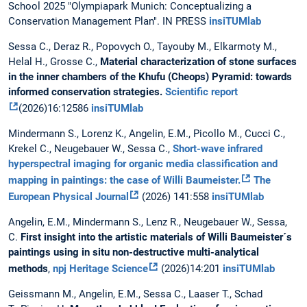
School 2025 "Olympiapark Munich: Conceptualizing a
Conservation Management Plan". IN PRESS
insiTUMlab
Sessa C., Deraz R., Popovych O., Tayouby M., Elkarmoty M.,
Helal H., Grosse C.,
Material characterization of stone surfaces
in the inner chambers of the Khufu (Cheops) Pyramid: towards
informed conservation strategies.
Scientific report
(2026)16:12586
insiTUMlab
Mindermann S., Lorenz K., Angelin, E.M., Picollo M., Cucci C.,
Krekel C., Neugebauer W., Sessa C.,
Short-wave infrared
hyperspectral imaging for organic media classification and
mapping in paintings: the case of Willi Baumeister.
The
European Physical Journal
(2026) 141:558
insiTUMlab
Angelin, E.M., Mindermann S., Lenz R., Neugebauer W., Sessa,
C.
First insight into the artistic materials of Willi Baumeister´s
paintings using in situ non-destructive multi-analytical
methods
,
npj Heritage Science
(2026)14:201
insiTUMlab
Geissmann M., Angelin, E.M.,
Sessa C.,
Laaser T., Schad