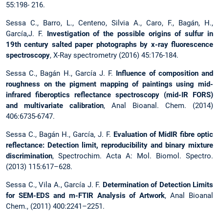
55:198- 216.
Sessa C., Barro, L., Centeno, Silvia A., Caro, F., Bagán, H.,
García,J. F.
Investigation of the possible origins of sulfur in
19th century salted paper photographs by x-ray fluorescence
spectroscopy
, X-Ray spectrometry (2016) 45:176-184.
Sessa C., Bagán H., García J. F.
Influence of composition and
roughness on the pigment mapping of paintings using mid-
infrared fiberoptics reflectance spectroscopy (mid-IR FORS)
and multivariate calibration
, Anal Bioanal. Chem. (2014)
406:6735-6747.
Sessa C., Bagán H., García, J. F.
Evaluation of MidIR fibre optic
reflectance: Detection limit, reproducibility and binary mixture
discrimination
, Spectrochim. Acta A: Mol. Biomol. Spectro.
(2013) 115:617–628.
Sessa C., Vila A., García J. F.
Determination of Detection Limits
for SEM-EDS and m-FTIR Analysis of Artwork
, Anal Bioanal
Chem., (2011) 400:2241–2251.