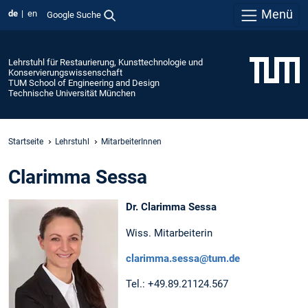
Menü
de
en
Google Suche
Lehrstuhl für Restaurierung, Kunsttechnologie und
Konservierungswissenschaft
TUM School of Engineering and Design
Technische Universität München
Startseite
Lehrstuhl
MitarbeiterInnen
Clarimma Sessa
Dr. Clarimma Sessa
Wiss. Mitarbeiterin
clarimma.sessa@tum.de
Tel.: +49.89.21124.567