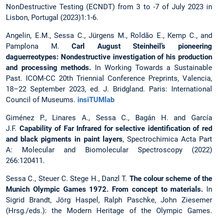
NonDestructive Testing (ECNDT) from 3 to -7 of July 2023 in
Lisbon, Portugal (2023)1:1-6.
Angelin, E.M., Sessa C., Jürgens M., Roldão E., Kemp C., and
Pamplona M.
Carl August Steinheil’s pioneering
daguerreotypes: Nondestructive investigation of his production
and processing methods.
In Working Towards a Sustainable
Past. ICOM-CC 20th Triennial Conference Preprints, Valencia,
18–22 September 2023, ed. J. Bridgland. Paris: International
Council of Museums.
insiTUMlab
Giménez P., Linares A., Sessa C., Bagán H. and García
J.F.
Capability of Far Infrared for selective identification of red
and black pigments in paint layers
, Spectrochimica Acta Part
A: Molecular and Biomolecular Spectroscopy (2022)
266:120411.
Sessa C., Steuer C. Stege H., Danzl T.
The colour scheme of the
Munich Olympic Games 1972. From concept to materials.
In
Sigrid Brandt, Jörg Haspel, Ralph Paschke, John Ziesemer
(Hrsg./eds.): the Modern Heritage of the Olympic Games.