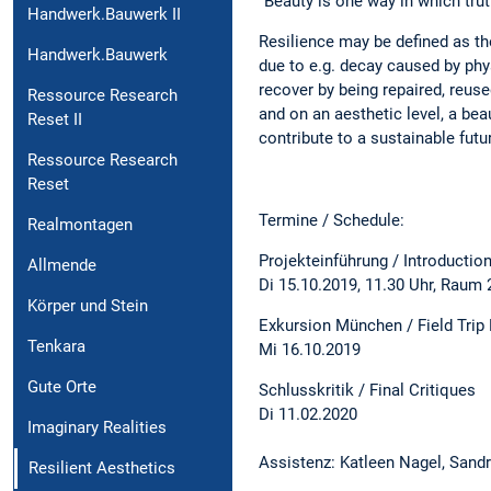
"Beauty is one way in which tr
Handwerk.Bauwerk II
Resilience may be defined as the
Handwerk.Bauwerk
due to e.g. decay caused by phy
recover by being repaired, reuse
Ressource Research
and on an aesthetic level, a bea
Reset II
contribute to a sustainable futu
Ressource Research
Reset
Termine / Schedule:
Realmontagen
Projekteinführung / Introductio
Allmende
Di 15.10.2019, 11.30 Uhr, Raum
Körper und Stein
Exkursion München / Field Trip
Tenkara
Mi 16.10.2019
Gute Orte
Schlusskritik / Final Critiques
Di 11.02.2020
Imaginary Realities
Assistenz: Katleen Nagel, Sand
Resilient Aesthetics