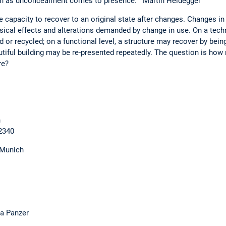
uth as unconcealment comes to presence."
Martin Heidegger
 capacity to recover to an original state after changes. Changes in
sical effects and alterations demanded by change in use. On a techn
d or recycled; on a functional level, a structure may recover by bei
utiful building may be re-presented repeatedly. The question is how 
re?
n
 2340
 Munich
ra Panzer