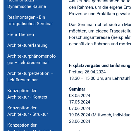
Realmontagen -
Als Ort des gemeinsamen Reflek
Dynamische Räume
den Rahmen, um die eigene Entwu
Prozesse und Praktiken gewahr 
Realmontagen - Ein
fotografisches Seminar
Das Seminar richtet sich an Ma
möchten, um eigene Fragestellu
Freie Themen
Forschungsinteresse (Beispiel
geschützten Rahmen und moderie
Architekturerfahrung
Architekturphänomenolo
gie – Lektüreseminar
Fixplatzvergabe und Einführung
Freitag, 26.04.2024
Architekturperzeption –
13.30 – 15.00 Uhr, am Lehrstuhl
Lektüreseminar
Seminar
Konzeption der
03.05.2024
Architektur - Kontext
17.05.2024
Konzeption der
07.06.2024
Architektur - Struktur
19.06.2024 (Mittwoch, Individu
28.06.2024
Konzeption der