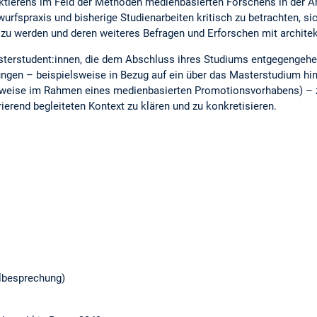
tierens im Feld der Methoden medienbasierten Forschens in der Ar
rfspraxis und bisherige Studienarbeiten kritisch zu betrachten, si
zu werden und deren weiteres Befragen und Erforschen mit architekt
sterstudent:innen, die dem Abschluss ihres Studiums entgegengeh
ngen ­– beispielsweise in Bezug auf ein über das Masterstudium h
sweise im Rahmen eines medienbasierten Promotionsvorhabens) – z
rend begleiteten Kontext zu klären und zu konkretisieren.
albesprechung)