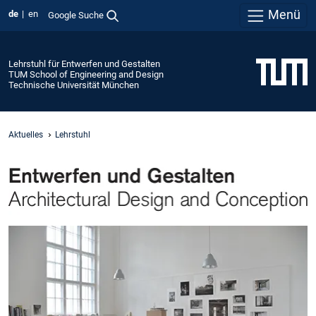
Menü
de
en
Google Suche
Lehrstuhl für Entwerfen und Gestalten
TUM School of Engineering and Design
Technische Universität München
Aktuelles
Lehrstuhl