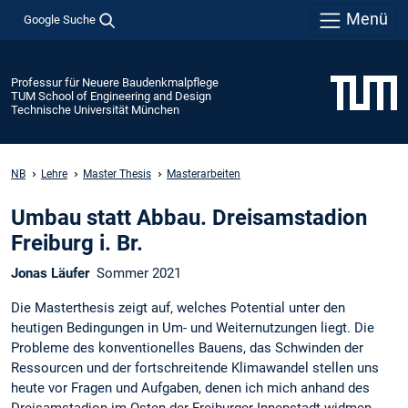
Menü
Google Suche
Professur für Neuere Baudenkmalpflege
TUM School of Engineering and Design
Technische Universität München
NB
Lehre
Master Thesis
Masterarbeiten
Umbau statt Abbau. Dreisamstadion
Freiburg i. Br.
Jonas Läufer
Sommer 2021
Die Masterthesis zeigt auf, welches Potential unter den
heutigen Bedingungen in Um- und Weiternutzungen liegt. Die
Probleme des konventionelles Bauens, das Schwinden der
Ressourcen und der fortschreitende Klimawandel stellen uns
heute vor Fragen und Aufgaben, denen ich mich anhand des
Dreisamstadion im Osten der Freiburger Innenstadt widmen