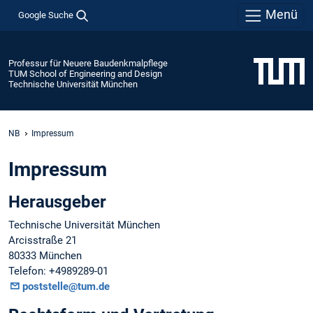
Menü
Google Suche
Professur für Neuere Baudenkmalpflege
TUM School of Engineering and Design
Technische Universität München
NB
Impressum
Impressum
Herausgeber
Technische Universität München
Arcisstraße 21
80333 München
Telefon: +4989289-01
poststelle@tum.de