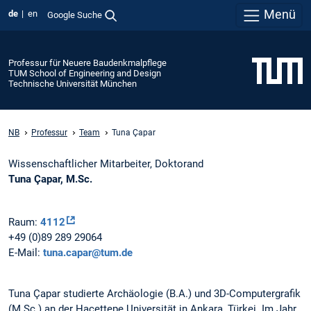
Menü
de
en
Google Suche
Professur für Neuere Baudenkmalpflege
TUM School of Engineering and Design
Technische Universität München
NB
Professur
Team
Tuna Çapar
Wissenschaftlicher Mitarbeiter, Doktorand
Tuna Çapar, M.Sc.
Raum:
4112
+49 (0)89 289 29064
E-Mail:
tuna.capar@tum.de
Tuna Çapar studierte Archäologie (B.A.) und 3D-Computergrafik
(M.Sc.) an der Hacettepe Universität in Ankara, Türkei. Im Jahr