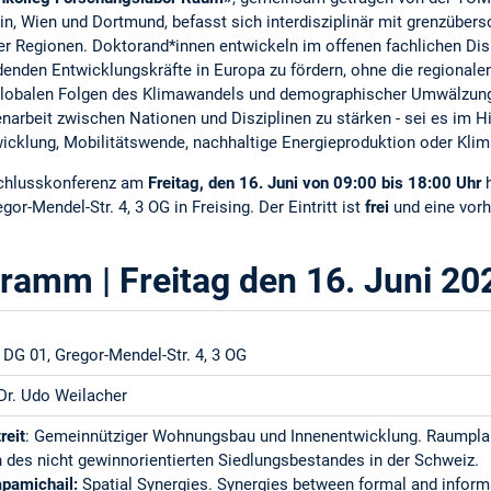
in, Wien und Dortmund, befasst sich interdisziplinär mit grenzüber
r Regionen. Doktorand*innen entwickeln im offenen fachlichen Dis
enden Entwicklungskräfte in Europa zu fördern, ohne die regionale
globalen Folgen des Klimawandels und demographischer Umwälzunge
rbeit zwischen Nationen und Disziplinen zu stärken - sei es im Hin
icklung, Mobilitätswende, nachhaltige Energieproduktion oder Kli
bschlusskonferenz am
Freitag, den 16. Juni von 09:00 bis 18:00 Uhr
r-Mendel-Str. 4, 3 OG in Freising. Der Eintritt ist
frei
und eine vorh
ramm | Freitag den 16. Juni 20
G 01, Gregor-Mendel-Str. 4, 3 OG
Dr. Udo Weilacher
reit
: Gemeinnütziger Wohnungsbau und Innenentwicklung. Raumpla
 des nicht gewinnorientierten Siedlungsbestandes in der Schweiz.
Papamichail:
Spatial Synergies. Synergies between formal and inform