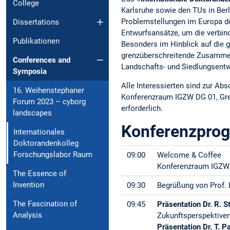
College
Karlsruhe sowie den TUs in Berl
Problemstellungen im Europa de
Dissertations
Entwurfsansätze, um die verbind
Publikationen
Besonders im Hinblick auf die 
grenzüberschreitende Zusammena
Conferences and
Landschafts- und Siedlungsentw
Symposia
Alle Interessierten sind zur A
16. Weihenstephaner
Konferenzraum IGZW DG 01, Grego
Forum 2023 – cyborg
erforderlich.
landscapes
Konferenzprog
Internationales
Doktorandenkolleg
Forschungslabor Raum
09:00
Welcome & Coffee
Konferenzraum IGZW D
The Essence of
Invention
09:30
Begrüßung von Prof. 
The Fascination of
09:45
Präsentation Dr. R. St
Analysis
Zukunftsperspektiven
Präsentation Dr. T. 