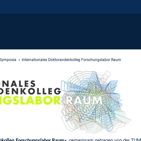
 Symposia
Internationales Doktorandenkolleg Forschungslabor Raum
enkolleg Forschungslabor Raum»
, gemeinsam getragen von der TUM,