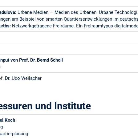
Radulova:
Urbane Medien — Medien des Urbanen. Urbane Technologis
ungen am Beispiel von smarten Quartiersentwicklungen im deutsc
urths:
Netzwerkgetragene Freiräume. Ein Freiraumtypus digitalmod
nput von Prof. Dr. Bernd Scholl
s
f. Dr. Udo Weilacher
essuren und Institute
ael Koch
rg
uartierplanung