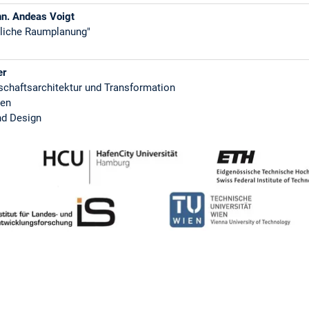
chn. Andeas Voigt
tliche Raumplanung"
er
dschaftsarchitektur und Transformation
hen
nd Design