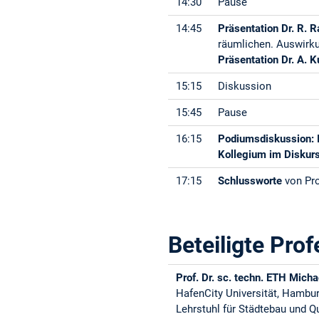
14:30
Pause
14:45
Präsentation Dr. R. 
räumlichen. Auswirk
Präsentation Dr. A. K
15:15
Diskussion
15:45
Pause
16:15
Podiumsdiskussion: I
Kollegium im Diskur
17:15
Schlussworte
von Pro
Beteiligte Prof
Prof. Dr. sc. techn. ETH Mich
HafenCity Universität, Hambu
Lehrstuhl für Städtebau und Q